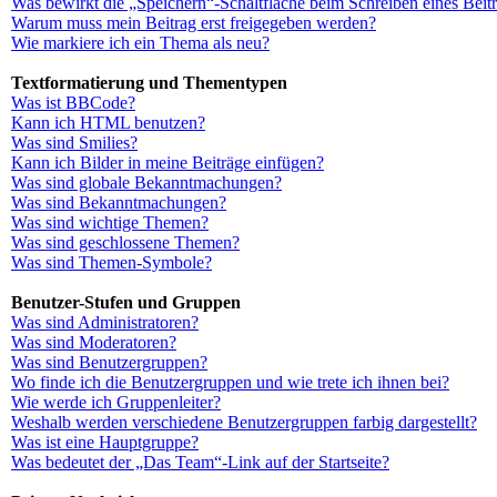
Was bewirkt die „Speichern“-Schaltfläche beim Schreiben eines Beit
Warum muss mein Beitrag erst freigegeben werden?
Wie markiere ich ein Thema als neu?
Textformatierung und Thementypen
Was ist BBCode?
Kann ich HTML benutzen?
Was sind Smilies?
Kann ich Bilder in meine Beiträge einfügen?
Was sind globale Bekanntmachungen?
Was sind Bekanntmachungen?
Was sind wichtige Themen?
Was sind geschlossene Themen?
Was sind Themen-Symbole?
Benutzer-Stufen und Gruppen
Was sind Administratoren?
Was sind Moderatoren?
Was sind Benutzergruppen?
Wo finde ich die Benutzergruppen und wie trete ich ihnen bei?
Wie werde ich Gruppenleiter?
Weshalb werden verschiedene Benutzergruppen farbig dargestellt?
Was ist eine Hauptgruppe?
Was bedeutet der „Das Team“-Link auf der Startseite?