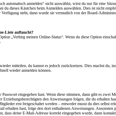
 automatisch anmelden“ nicht auswählst, wirst du nur für eine Sitzu
nst du dieses Kästchen beim Anmelden auswählen. Dies ist nicht empf
ur Verfügung steht, dann wurde sie vermutlich von der Board-Administra
ne-Liste auftaucht?
 Option „Verbirg meinen Online-Status“. Wenn du diese Option einschal
.
t wieder mitteilen, du kannst es jedoch zurücksetzen. Dies machst du, 
schnell wieder anmelden können.
ige Passwort eingegeben hast. Wenn diese stimmen, dann gibt es zwei 
iner Erziehungsberechtigten den Anweisungen folgen, die du erhalten hast
glieder erst freigeschaltet werden – entweder musst du dies selbst erl
-Mail erhalten hast, folge den dort enthaltenen Anweisungen. Ansonsten
st, dass deine E-Mail-Adresse korrekt eingegeben wurde, dann kontakti