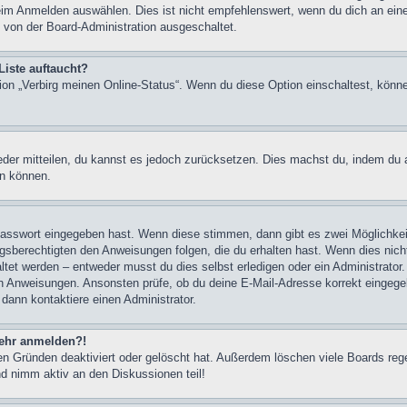
im Anmelden auswählen. Dies ist nicht empfehlenswert, wenn du dich an einem
 von der Board-Administration ausgeschaltet.
Liste auftaucht?
tion „Verbirg meinen Online-Status“. Wenn du diese Option einschaltest, könn
ieder mitteilen, du kannst es jedoch zurücksetzen. Dies machst du, indem du
en können.
 Passwort eingegeben hast. Wenn diese stimmen, dann gibt es zwei Möglichk
ngsberechtigten den Anweisungen folgen, die du erhalten hast. Wenn dies nicht 
et werden – entweder musst du dies selbst erledigen oder ein Administrator. Be
nen Anweisungen. Ansonsten prüfe, ob du deine E-Mail-Adresse korrekt eingeg
 dann kontaktiere einen Administrator.
 mehr anmelden?!
n Gründen deaktiviert oder gelöscht hat. Außerdem löschen viele Boards rege
nd nimm aktiv an den Diskussionen teil!