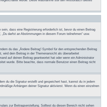
on freigeschaltet wurde. Diese Maßnahme soll den Missbrauch dieses
in, dass eine Registrierung erforderlich ist, bevor du einen Beitrag
n“, „Du darfst an Abstimmungen in diesem Forum teilnehmen“ usw.
, indem du das „Ändere Beitrag“-Symbol für den entsprechenden Beitrag
t, wird dein Beitrag in der Themenansicht als überarbeitet
mand auf deinen Beitrag geantwortet hat oder wenn ein Administrator
beitet wurde. Bitte beachte, dass normale Benutzer einen Beitrag nicht
m du die Signatur erstellt und gespeichert hast, kannst du in jedem
ardmäßige Anhängen deiner Signatur aktivierst. Wenn du einen einzelnen
lars zur Beitragserstellung. Solltest du diesen Bereich nicht sehen