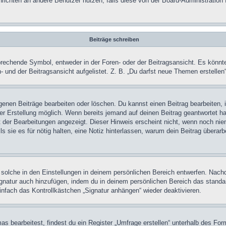
achrichten an andere Benutzer nutzen, falls diese von der Board-Administrati
Beiträge schreiben
chende Symbol, entweder in der Foren- oder der Beitragsansicht. Es könnte se
 und der Beitragsansicht aufgelistet. Z. B. „Du darfst neue Themen erstelle
igenen Beiträge bearbeiten oder löschen. Du kannst einen Beitrag bearbeiten
ner Erstellung möglich. Wenn bereits jemand auf deinen Beitrag geantwortet ha
t der Bearbeitungen angezeigt. Dieser Hinweis erscheint nicht, wenn noch nie
ls sie es für nötig halten, eine Notiz hinterlassen, warum dein Beitrag überar
olche in den Einstellungen in deinem persönlichen Bereich entwerfen. Nachde
ignatur auch hinzufügen, indem du in deinem persönlichen Bereich das stand
nfach das Kontrollkästchen „Signatur anhängen“ wieder deaktivieren.
 bearbeitest, findest du ein Register „Umfrage erstellen“ unterhalb des Formu