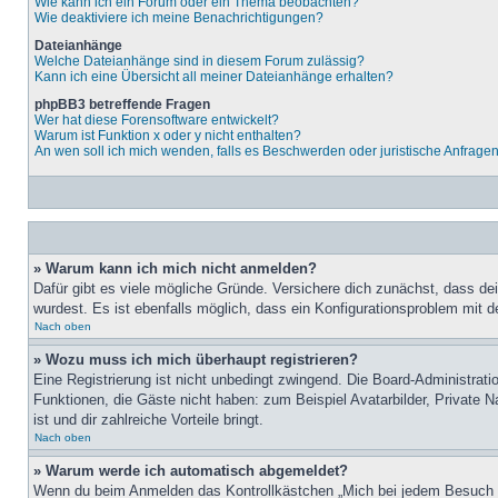
Wie kann ich ein Forum oder ein Thema beobachten?
Wie deaktiviere ich meine Benachrichtigungen?
Dateianhänge
Welche Dateianhänge sind in diesem Forum zulässig?
Kann ich eine Übersicht all meiner Dateianhänge erhalten?
phpBB3 betreffende Fragen
Wer hat diese Forensoftware entwickelt?
Warum ist Funktion x oder y nicht enthalten?
An wen soll ich mich wenden, falls es Beschwerden oder juristische Anfrage
» Warum kann ich mich nicht anmelden?
Dafür gibt es viele mögliche Gründe. Versichere dich zunächst, dass de
wurdest. Es ist ebenfalls möglich, dass ein Konfigurationsproblem mit d
Nach oben
» Wozu muss ich mich überhaupt registrieren?
Eine Registrierung ist nicht unbedingt zwingend. Die Board-Administratio
Funktionen, die Gäste nicht haben: zum Beispiel Avatarbilder, Private Na
ist und dir zahlreiche Vorteile bringt.
Nach oben
» Warum werde ich automatisch abgemeldet?
Wenn du beim Anmelden das Kontrollkästchen „Mich bei jedem Besuch au