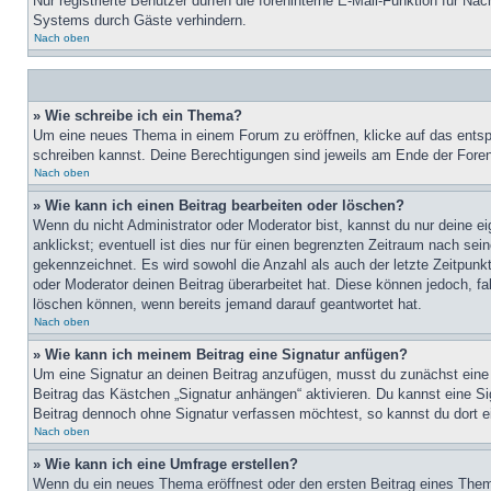
Nur registrierte Benutzer dürfen die foreninterne E-Mail-Funktion für N
Systems durch Gäste verhindern.
Nach oben
» Wie schreibe ich ein Thema?
Um eine neues Thema in einem Forum zu eröffnen, klicke auf das entspre
schreiben kannst. Deine Berechtigungen sind jeweils am Ende der Foren-
Nach oben
» Wie kann ich einen Beitrag bearbeiten oder löschen?
Wenn du nicht Administrator oder Moderator bist, kannst du nur deine e
anklickst; eventuell ist dies nur für einen begrenzten Zeitraum nach sei
gekennzeichnet. Es wird sowohl die Anzahl als auch der letzte Zeitpunk
oder Moderator deinen Beitrag überarbeitet hat. Diese können jedoch, fal
löschen können, wenn bereits jemand darauf geantwortet hat.
Nach oben
» Wie kann ich meinem Beitrag eine Signatur anfügen?
Um eine Signatur an deinen Beitrag anzufügen, musst du zunächst eine s
Beitrag das Kästchen „Signatur anhängen“ aktivieren. Du kannst eine S
Beitrag dennoch ohne Signatur verfassen möchtest, so kannst du dort ei
Nach oben
» Wie kann ich eine Umfrage erstellen?
Wenn du ein neues Thema eröffnest oder den ersten Beitrag eines Themas