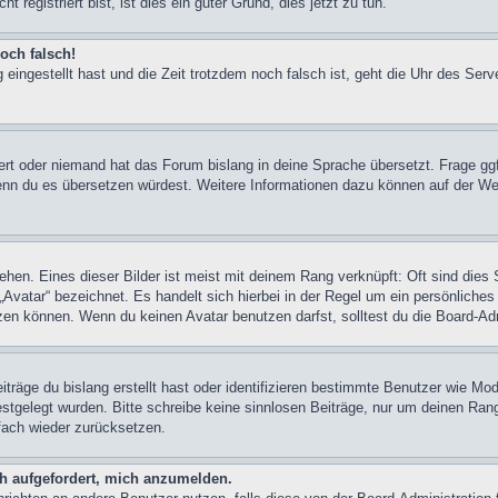
registriert bist, ist dies ein guter Grund, dies jetzt zu tun.
och falsch!
 eingestellt hast und die Zeit trotzdem noch falsch ist, geht die Uhr des Serv
iert oder niemand hat das Forum bislang in deine Sprache übersetzt. Frage ggf
n, wenn du es übersetzen würdest. Weitere Informationen dazu können auf der
hen. Eines dieser Bilder ist meist mit deinem Rang verknüpft: Oft sind dies 
Avatar“ bezeichnet. Es handelt sich hierbei in der Regel um ein persönliches
en können. Wenn du keinen Avatar benutzen darfst, solltest du die Board-Adm
träge du bislang erstellt hast oder identifizieren bestimmte Benutzer wie M
festgelegt wurden. Bitte schreibe keine sinnlosen Beiträge, nur um deinen Ra
fach wieder zurücksetzen.
ch aufgefordert, mich anzumelden.