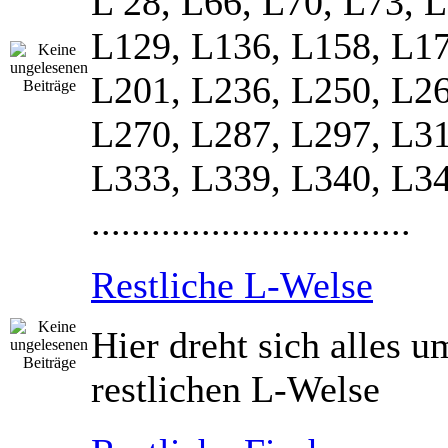
L 28, L66, L70, L73, 
L129, L136, L158, L17
L201, L236, L250, L26
L270, L287, L297, L31
L333, L339, L340, L3
................................
Restliche L-Welse
Hier dreht sich alles u
restlichen L-Welse