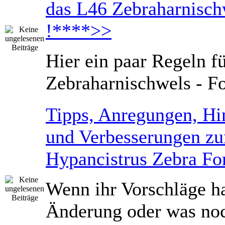
das L46 Zebraharnisc
!****>>
Hier ein paar Regeln f
Zebraharnischwels - F
Tipps, Anregungen, Hi
und Verbesserungen z
Hypancistrus Zebra F
Wenn ihr Vorschläge ha
Änderung oder was noc