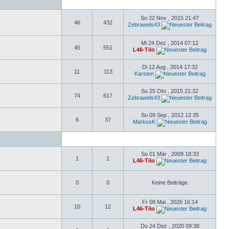
So 22 Nov , 2015 21:47
46
432
Zebrawels43
Mi 24 Dez , 2014 07:12
45
551
L46-Tilo
Di 12 Aug , 2014 17:32
11
113
Karsten
So 25 Okt , 2015 21:32
74
617
Zebrawels43
So 09 Sep , 2012 12:35
6
37
MarkusK
So 01 Mär , 2009 18:33
1
1
L46-Tilo
0
0
Keine Beiträge
Fr 08 Mai , 2026 16:14
10
12
L46-Tilo
Do 24 Dez , 2020 09:38