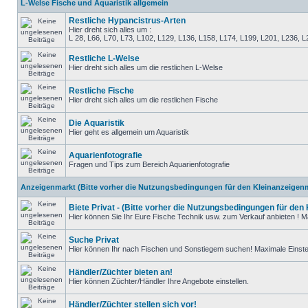
L-Welse Fische und Aquaristik allgemein
Restliche Hypancistrus-Arten
Hier dreht sich alles um :
L 28, L66, L70, L73, L102, L129, L136, L158, L174, L199, L201, L236, L250, 
Restliche L-Welse
Hier dreht sich alles um die restlichen L-Welse
Restliche Fische
Hier dreht sich alles um die restlichen Fische
Die Aquaristik
Hier geht es allgemein um Aquaristik
Aquarienfotografie
Fragen und Tips zum Bereich Aquarienfotografie
Anzeigenmarkt (Bitte vorher die Nutzungsbedingungen für den Kleinanzeigenm
Biete Privat - (Bitte vorher die Nutzungsbedingungen für den
Hier können Sie Ihr Eure Fische Technik usw. zum Verkauf anbieten ! Ma
Suche Privat
Hier können Ihr nach Fischen und Sonstiegem suchen! Maximale Einstel
Händler/Züchter bieten an!
Hier können Züchter/Händler Ihre Angebote einstellen.
Händler/Züchter stellen sich vor!