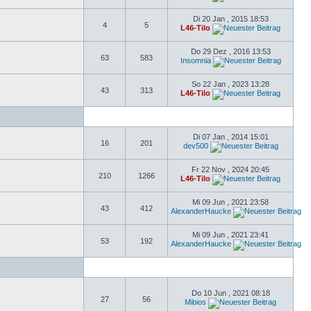
Di 20 Jan , 2015 18:53
4
5
L46-Tilo
Do 29 Dez , 2016 13:53
63
583
Insomnia
So 22 Jan , 2023 13:28
43
313
L46-Tilo
Di 07 Jan , 2014 15:01
16
201
dev500
Fr 22 Nov , 2024 20:45
210
1266
L46-Tilo
Mi 09 Jun , 2021 23:58
43
412
AlexanderHaucke
Mi 09 Jun , 2021 23:41
53
192
AlexanderHaucke
Do 10 Jun , 2021 08:18
27
56
Mibios