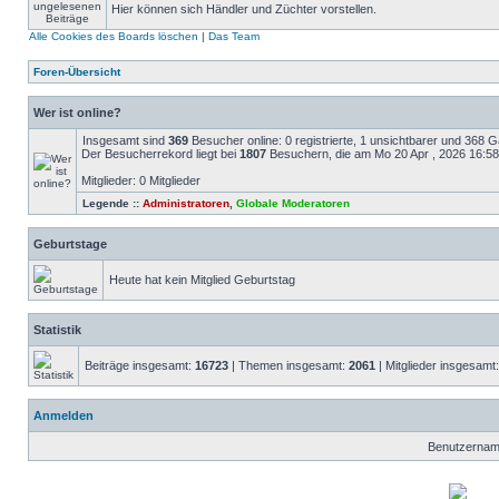
Hier können sich Händler und Züchter vorstellen.
Alle Cookies des Boards löschen
|
Das Team
Foren-Übersicht
Wer ist online?
Insgesamt sind
369
Besucher online: 0 registrierte, 1 unsichtbarer und 368 
Der Besucherrekord liegt bei
1807
Besuchern, die am Mo 20 Apr , 2026 16:58 g
Mitglieder: 0 Mitglieder
Legende ::
Administratoren
,
Globale Moderatoren
Geburtstage
Heute hat kein Mitglied Geburtstag
Statistik
Beiträge insgesamt:
16723
| Themen insgesamt:
2061
| Mitglieder insgesamt
Anmelden
Benutzernam