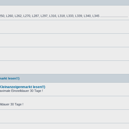
L260, L262, L270, L287, L297, L316, L318, L333, L339, L340, L345 ................................
arkt lesen!!)
 Kleinanzeigenmarkt lesen!!)
ximale Einstelldauer 30 Tage !
ldauer 30 Tage !