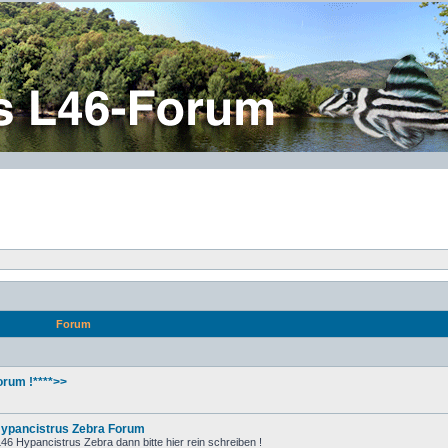
Forum
rum !****>>
Hypancistrus Zebra Forum
6 Hypancistrus Zebra dann bitte hier rein schreiben !