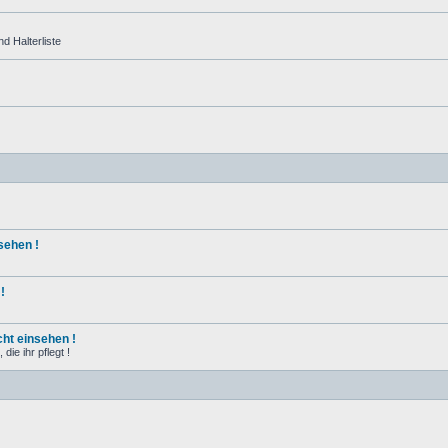
d Halterliste
sehen !
!
ht einsehen !
ie ihr pflegt !