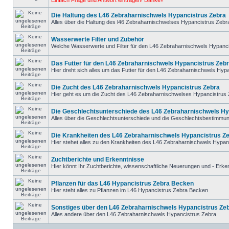
Einfach Frage und Antwort eintragen! Danke!!
Die Haltung des L46 Zebraharnischwels Hypancistrus Zebra
Alles über die Haltung des l46 Zebraharnischwelses Hypancistrus Zebr
Wasserwerte Filter und Zubehör
Welche Wasserwerte und Filter für den L46 Zebraharnischwels Hypanc
Das Futter für den L46 Zebraharnischwels Hypancistrus Zeb
Hier dreht sich alles um das Futter für den L46 Zebraharnischwels Hyp
Die Zucht des L46 Zebraharnischwels Hypancistrus Zebra
Hier geht es um die Zucht des L46 Zebraharnischwelses Hypancistrus
Die Geschlechtsunterschiede des L46 Zebraharnischwels Hy
Alles über die Geschlechtsunterschiede und die Geschlechtsbestimmu
Die Krankheiten des L46 Zebraharnischwels Hypancistrus Z
Hier stehet alles zu den Krankheiten des L46 Zebraharnischwels Hypan
Zuchtberichte und Erkenntnisse
Hier könnt Ihr Zuchtberichte, wissenschaftliche Neuerungen und - Erke
Pflanzen für das L46 Hypancistrus Zebra Becken
Hier steht alles zu Pflanzen im L46 Hypancistrus Zebra Becken
Sonstiges über den L46 Zebraharnischwels Hypancistrus Ze
Alles andere über den L46 Zebraharnischwels Hypancistrus Zebra