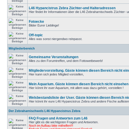
L46 Hypancistrus Zebra Züchter-und Halteradressen
Hier findet ihr Informationen über die L46 Zebraharnischwels Züchter- un
Fotoecke
Bilder Eurer Lieblinge!
Off-topic
Alles was sonst niergendwo reinpasst.
Mitgliederbereich
Gemeinsame Veranstaltungen
Alles zu den Forumtreffen, und dem Fottowetbewerb!
Mitgliedervorstellung. Gäste können diesen Bereich nicht ein
Hier kann sich jedes Mitglied vorstellen,
Mein Aquarium. Gäste können diesen Bereich nicht einsehen 
Hier könnt ihr euer Aquarium, mit allem was dazu gehört, vorstellen !
Welsbestandsliste der User. Gäste können diesen Bereich nic
Hier könnt ihr eure L46 Hypancistrus Zebra und andere Fische auflisten, d
Der Zebraharnischwels L46 Hypancistrus Zebra
FAQ Fragen und Antworten zum L46
Hier gibt es die wichtigsten Fragen und Antworten.
Noch im Aufbau bitte mithelfen!!!