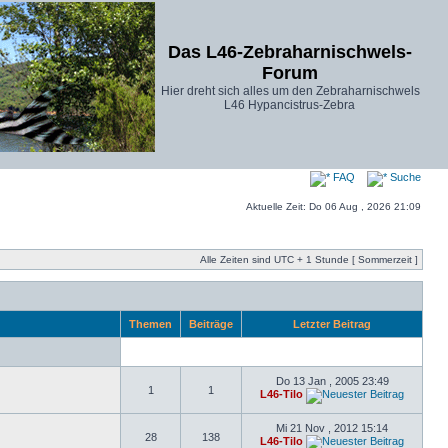
Das L46-Zebraharnischwels-
Forum
Hier dreht sich alles um den Zebraharnischwels
L46 Hypancistrus-Zebra
FAQ
Suche
Aktuelle Zeit: Do 06 Aug , 2026 21:09
Alle Zeiten sind UTC + 1 Stunde [ Sommerzeit ]
Themen
Beiträge
Letzter Beitrag
Do 13 Jan , 2005 23:49
1
1
L46-Tilo
Mi 21 Nov , 2012 15:14
28
138
L46-Tilo