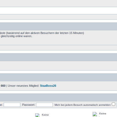
Gäste (basierend auf den aktiven Besuchern der letzten 15 Minuten)
leichzeitig online waren.
:
660
| Unser neuestes Mitglied:
StaaBoss26
e:
Passwort:
Mich bei jedem Besuch automatisch anmelden