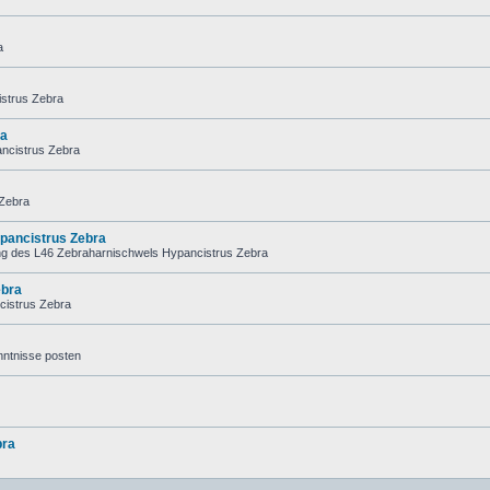
a
istrus Zebra
ra
ancistrus Zebra
 Zebra
pancistrus Zebra
ng des L46 Zebraharnischwels Hypancistrus Zebra
ebra
cistrus Zebra
nntnisse posten
bra