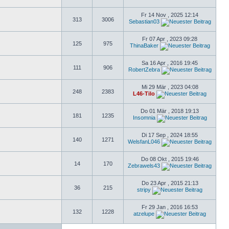
Fr 14 Nov , 2025 12:14
313
3006
Sebastian03
Fr 07 Apr , 2023 09:28
125
975
ThinaBaker
Sa 16 Apr , 2016 19:45
111
906
RobertZebra
Mi 29 Mär , 2023 04:08
248
2383
L46-Tilo
Do 01 Mär , 2018 19:13
181
1235
Insomnia
Di 17 Sep , 2024 18:55
140
1271
WelsfanL046
Do 08 Okt , 2015 19:46
14
170
Zebrawels43
Do 23 Apr , 2015 21:13
36
215
stripy
Fr 29 Jan , 2016 16:53
132
1228
atzelupe