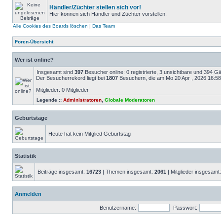
Händler/Züchter stellen sich vor!
Hier können sich Händler und Züchter vorstellen.
Alle Cookies des Boards löschen
|
Das Team
Foren-Übersicht
Wer ist online?
Insgesamt sind
397
Besucher online: 0 registrierte, 3 unsichtbare und 394 G
Der Besucherrekord liegt bei
1807
Besuchern, die am Mo 20 Apr , 2026 16:58 g
Mitglieder: 0 Mitglieder
Legende ::
Administratoren
,
Globale Moderatoren
Geburtstage
Heute hat kein Mitglied Geburtstag
Statistik
Beiträge insgesamt:
16723
| Themen insgesamt:
2061
| Mitglieder insgesamt
Anmelden
Benutzername:
Passwort: