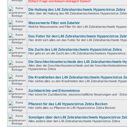
Einfach Frage und Antwort eintragen! Danke!!
Die Haltung des L46 Zebraharnischwels Hypancistrus Zebra
Alles über die Haltung des l46 Zebraharnischwelses Hypancistrus Zebr
Wasserwerte Filter und Zubehör
Welche Wasserwerte und Filter für den L46 Zebraharnischwels Hypanc
Das Futter für den L46 Zebraharnischwels Hypancistrus Zeb
Hier dreht sich alles um das Futter für den L46 Zebraharnischwels Hyp
Die Zucht des L46 Zebraharnischwels Hypancistrus Zebra
Hier geht es um die Zucht des L46 Zebraharnischwelses Hypancistrus
Die Geschlechtsunterschiede des L46 Zebraharnischwels Hy
Alles über die Geschlechtsunterschiede und die Geschlechtsbestimmu
Hypancistrus Zebra
Die Krankheiten des L46 Zebraharnischwels Hypancistrus Z
Hier stehet alles zu den Krankheiten des L46 Zebraharnischwels Hypan
Zuchtberichte und Erkenntnisse
Hier könnt Ihr Zuchtberichte, wissenschaftliche Neuerungen und - Erke
Pflanzen für das L46 Hypancistrus Zebra Becken
Hier steht alles zu Pflanzen im L46 Hypancistrus Zebra Becken
Sonstiges über den L46 Zebraharnischwels Hypancistrus Ze
Alles andere über den L46 Zebraharnischwels Hypancistrus Zebra