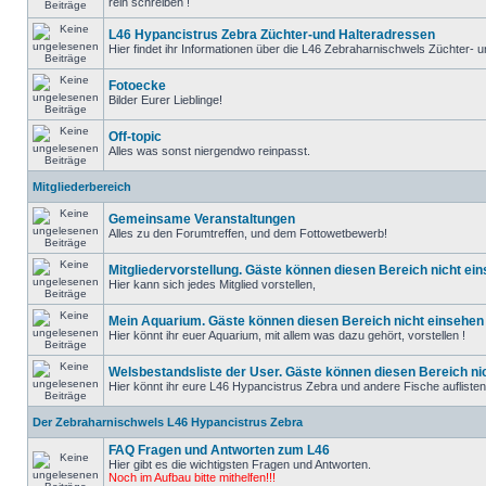
rein schreiben !
L46 Hypancistrus Zebra Züchter-und Halteradressen
Hier findet ihr Informationen über die L46 Zebraharnischwels Züchter- un
Fotoecke
Bilder Eurer Lieblinge!
Off-topic
Alles was sonst niergendwo reinpasst.
Mitgliederbereich
Gemeinsame Veranstaltungen
Alles zu den Forumtreffen, und dem Fottowetbewerb!
Mitgliedervorstellung. Gäste können diesen Bereich nicht ein
Hier kann sich jedes Mitglied vorstellen,
Mein Aquarium. Gäste können diesen Bereich nicht einsehen 
Hier könnt ihr euer Aquarium, mit allem was dazu gehört, vorstellen !
Welsbestandsliste der User. Gäste können diesen Bereich nic
Hier könnt ihr eure L46 Hypancistrus Zebra und andere Fische auflisten, d
Der Zebraharnischwels L46 Hypancistrus Zebra
FAQ Fragen und Antworten zum L46
Hier gibt es die wichtigsten Fragen und Antworten.
Noch im Aufbau bitte mithelfen!!!