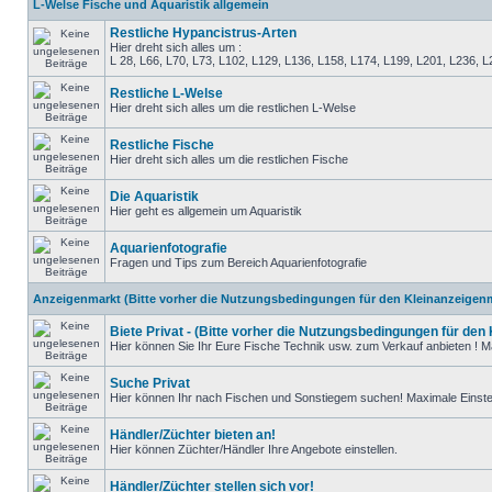
L-Welse Fische und Aquaristik allgemein
Restliche Hypancistrus-Arten
Hier dreht sich alles um :
L 28, L66, L70, L73, L102, L129, L136, L158, L174, L199, L201, L236, L250, 
Restliche L-Welse
Hier dreht sich alles um die restlichen L-Welse
Restliche Fische
Hier dreht sich alles um die restlichen Fische
Die Aquaristik
Hier geht es allgemein um Aquaristik
Aquarienfotografie
Fragen und Tips zum Bereich Aquarienfotografie
Anzeigenmarkt (Bitte vorher die Nutzungsbedingungen für den Kleinanzeigenm
Biete Privat - (Bitte vorher die Nutzungsbedingungen für den
Hier können Sie Ihr Eure Fische Technik usw. zum Verkauf anbieten ! Ma
Suche Privat
Hier können Ihr nach Fischen und Sonstiegem suchen! Maximale Einstel
Händler/Züchter bieten an!
Hier können Züchter/Händler Ihre Angebote einstellen.
Händler/Züchter stellen sich vor!