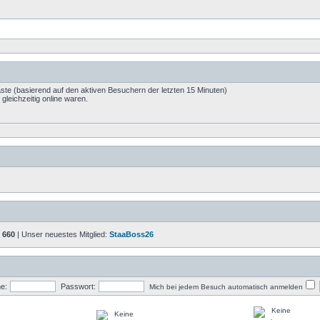
äste (basierend auf den aktiven Besuchern der letzten 15 Minuten)
leichzeitig online waren.
:
660
| Unser neuestes Mitglied:
StaaBoss26
e:
Passwort:
Mich bei jedem Besuch automatisch anmelden