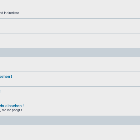
d Halterliste
sehen !
!
ht einsehen !
ie ihr pflegt !