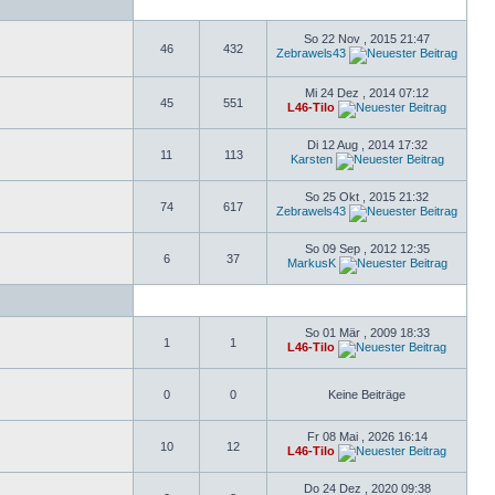
So 22 Nov , 2015 21:47
46
432
Zebrawels43
Mi 24 Dez , 2014 07:12
45
551
L46-Tilo
Di 12 Aug , 2014 17:32
11
113
Karsten
So 25 Okt , 2015 21:32
74
617
Zebrawels43
So 09 Sep , 2012 12:35
6
37
MarkusK
So 01 Mär , 2009 18:33
1
1
L46-Tilo
0
0
Keine Beiträge
Fr 08 Mai , 2026 16:14
10
12
L46-Tilo
Do 24 Dez , 2020 09:38