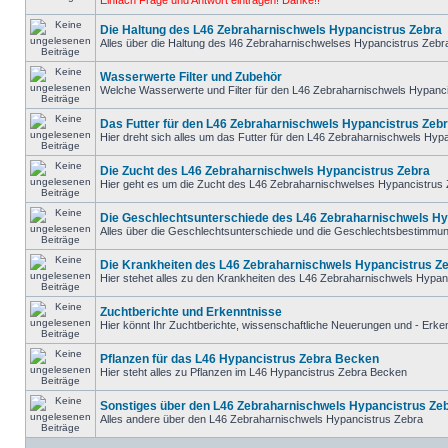
Einfach Frage und Antwort eintragen! Danke!!
Die Haltung des L46 Zebraharnischwels Hypancistrus Zebra
Alles über die Haltung des l46 Zebraharnischwelses Hypancistrus Zebr
Wasserwerte Filter und Zubehör
Welche Wasserwerte und Filter für den L46 Zebraharnischwels Hypanc
Das Futter für den L46 Zebraharnischwels Hypancistrus Zeb
Hier dreht sich alles um das Futter für den L46 Zebraharnischwels Hyp
Die Zucht des L46 Zebraharnischwels Hypancistrus Zebra
Hier geht es um die Zucht des L46 Zebraharnischwelses Hypancistrus
Die Geschlechtsunterschiede des L46 Zebraharnischwels Hy
Alles über die Geschlechtsunterschiede und die Geschlechtsbestimmu
Die Krankheiten des L46 Zebraharnischwels Hypancistrus Z
Hier stehet alles zu den Krankheiten des L46 Zebraharnischwels Hypan
Zuchtberichte und Erkenntnisse
Hier könnt Ihr Zuchtberichte, wissenschaftliche Neuerungen und - Erke
Pflanzen für das L46 Hypancistrus Zebra Becken
Hier steht alles zu Pflanzen im L46 Hypancistrus Zebra Becken
Sonstiges über den L46 Zebraharnischwels Hypancistrus Ze
Alles andere über den L46 Zebraharnischwels Hypancistrus Zebra