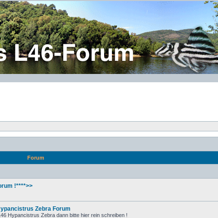
Forum
rum !****>>
Hypancistrus Zebra Forum
6 Hypancistrus Zebra dann bitte hier rein schreiben !