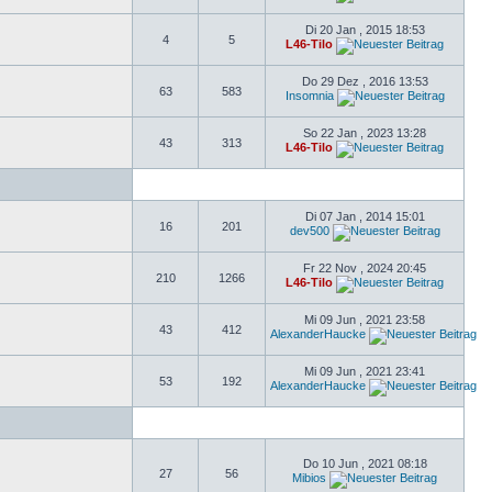
Di 20 Jan , 2015 18:53
4
5
L46-Tilo
Do 29 Dez , 2016 13:53
63
583
Insomnia
So 22 Jan , 2023 13:28
43
313
L46-Tilo
Di 07 Jan , 2014 15:01
16
201
dev500
Fr 22 Nov , 2024 20:45
210
1266
L46-Tilo
Mi 09 Jun , 2021 23:58
43
412
AlexanderHaucke
Mi 09 Jun , 2021 23:41
53
192
AlexanderHaucke
Do 10 Jun , 2021 08:18
27
56
Mibios