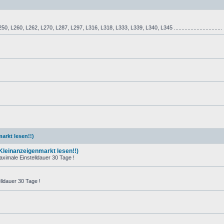
L260, L262, L270, L287, L297, L316, L318, L333, L339, L340, L345 ................................
arkt lesen!!)
 Kleinanzeigenmarkt lesen!!)
ximale Einstelldauer 30 Tage !
ldauer 30 Tage !