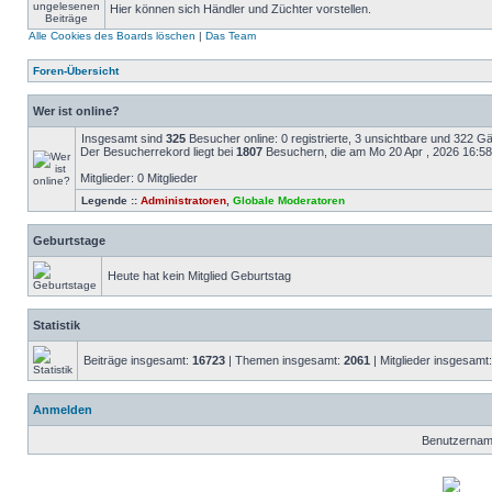
Hier können sich Händler und Züchter vorstellen.
Alle Cookies des Boards löschen
|
Das Team
Foren-Übersicht
Wer ist online?
Insgesamt sind
325
Besucher online: 0 registrierte, 3 unsichtbare und 322 G
Der Besucherrekord liegt bei
1807
Besuchern, die am Mo 20 Apr , 2026 16:58 g
Mitglieder: 0 Mitglieder
Legende ::
Administratoren
,
Globale Moderatoren
Geburtstage
Heute hat kein Mitglied Geburtstag
Statistik
Beiträge insgesamt:
16723
| Themen insgesamt:
2061
| Mitglieder insgesamt
Anmelden
Benutzernam