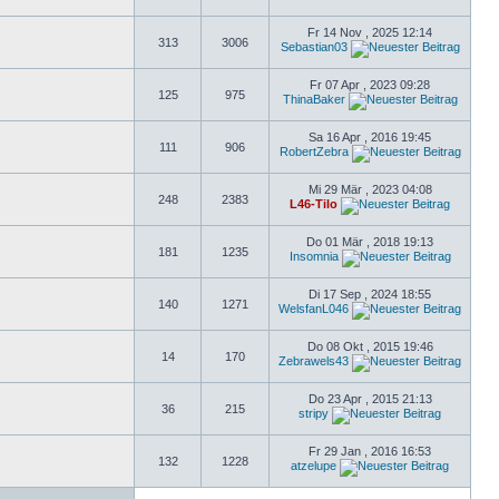
Fr 14 Nov , 2025 12:14
313
3006
Sebastian03
Fr 07 Apr , 2023 09:28
125
975
ThinaBaker
Sa 16 Apr , 2016 19:45
111
906
RobertZebra
Mi 29 Mär , 2023 04:08
248
2383
L46-Tilo
Do 01 Mär , 2018 19:13
181
1235
Insomnia
Di 17 Sep , 2024 18:55
140
1271
WelsfanL046
Do 08 Okt , 2015 19:46
14
170
Zebrawels43
Do 23 Apr , 2015 21:13
36
215
stripy
Fr 29 Jan , 2016 16:53
132
1228
atzelupe