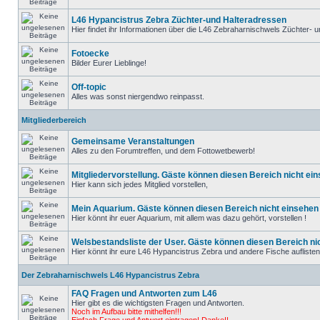
L46 Hypancistrus Zebra Züchter-und Halteradressen
Hier findet ihr Informationen über die L46 Zebraharnischwels Züchter- un
Fotoecke
Bilder Eurer Lieblinge!
Off-topic
Alles was sonst niergendwo reinpasst.
Mitgliederbereich
Gemeinsame Veranstaltungen
Alles zu den Forumtreffen, und dem Fottowetbewerb!
Mitgliedervorstellung. Gäste können diesen Bereich nicht ein
Hier kann sich jedes Mitglied vorstellen,
Mein Aquarium. Gäste können diesen Bereich nicht einsehen 
Hier könnt ihr euer Aquarium, mit allem was dazu gehört, vorstellen !
Welsbestandsliste der User. Gäste können diesen Bereich nic
Hier könnt ihr eure L46 Hypancistrus Zebra und andere Fische auflisten, d
Der Zebraharnischwels L46 Hypancistrus Zebra
FAQ Fragen und Antworten zum L46
Hier gibt es die wichtigsten Fragen und Antworten.
Noch im Aufbau bitte mithelfen!!!