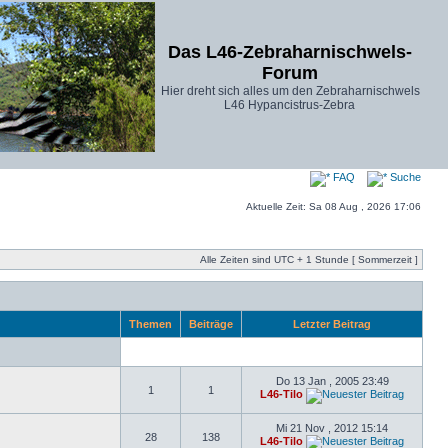
Das L46-Zebraharnischwels-
Forum
Hier dreht sich alles um den Zebraharnischwels
L46 Hypancistrus-Zebra
FAQ
Suche
Aktuelle Zeit: Sa 08 Aug , 2026 17:06
Alle Zeiten sind UTC + 1 Stunde [ Sommerzeit ]
Themen
Beiträge
Letzter Beitrag
Do 13 Jan , 2005 23:49
1
1
L46-Tilo
Mi 21 Nov , 2012 15:14
28
138
L46-Tilo