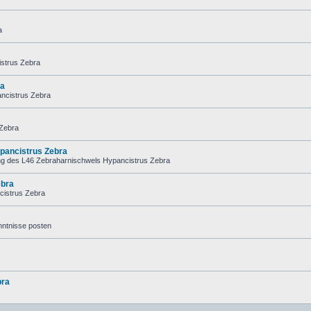
a
istrus Zebra
ra
ancistrus Zebra
 Zebra
pancistrus Zebra
ng des L46 Zebraharnischwels Hypancistrus Zebra
ebra
cistrus Zebra
nntnisse posten
bra