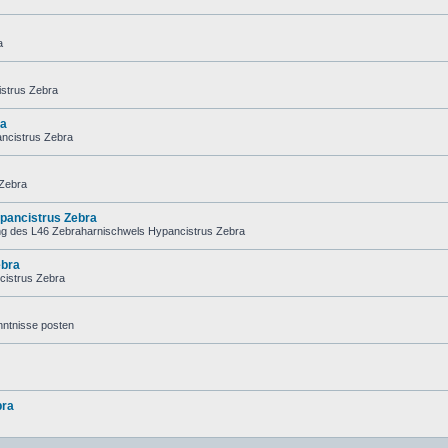
a
istrus Zebra
ra
ancistrus Zebra
 Zebra
pancistrus Zebra
ng des L46 Zebraharnischwels Hypancistrus Zebra
ebra
cistrus Zebra
nntnisse posten
bra