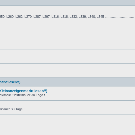
L260, L262, L270, L287, L297, L316, L318, L333, L339, L340, L345 ................................
arkt lesen!!)
 Kleinanzeigenmarkt lesen!!)
ximale Einstelldauer 30 Tage !
ldauer 30 Tage !