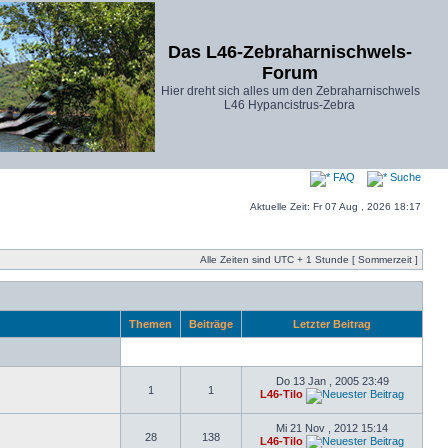
Das L46-Zebraharnischwels-
Forum
Hier dreht sich alles um den Zebraharnischwels
L46 Hypancistrus-Zebra
FAQ
Suche
Aktuelle Zeit: Fr 07 Aug , 2026 18:17
Alle Zeiten sind UTC + 1 Stunde [ Sommerzeit ]
Themen
Beiträge
Letzter Beitrag
Do 13 Jan , 2005 23:49
1
1
L46-Tilo
Mi 21 Nov , 2012 15:14
28
138
L46-Tilo