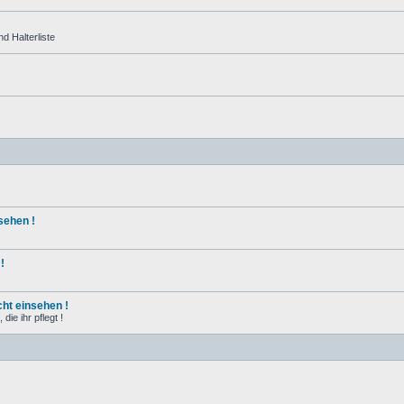
d Halterliste
sehen !
!
ht einsehen !
ie ihr pflegt !