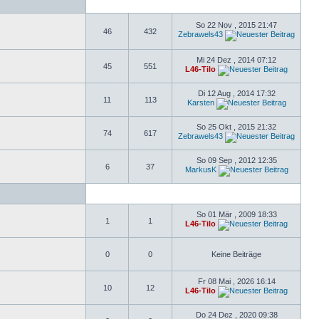
So 22 Nov , 2015 21:47
46
432
Zebrawels43
Mi 24 Dez , 2014 07:12
45
551
L46-Tilo
Di 12 Aug , 2014 17:32
11
113
Karsten
So 25 Okt , 2015 21:32
74
617
Zebrawels43
So 09 Sep , 2012 12:35
6
37
MarkusK
So 01 Mär , 2009 18:33
1
1
L46-Tilo
0
0
Keine Beiträge
Fr 08 Mai , 2026 16:14
10
12
L46-Tilo
Do 24 Dez , 2020 09:38