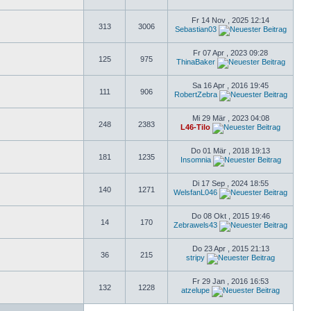
Fr 14 Nov , 2025 12:14
313
3006
Sebastian03
Fr 07 Apr , 2023 09:28
125
975
ThinaBaker
Sa 16 Apr , 2016 19:45
111
906
RobertZebra
Mi 29 Mär , 2023 04:08
248
2383
L46-Tilo
Do 01 Mär , 2018 19:13
181
1235
Insomnia
Di 17 Sep , 2024 18:55
140
1271
WelsfanL046
Do 08 Okt , 2015 19:46
14
170
Zebrawels43
Do 23 Apr , 2015 21:13
36
215
stripy
Fr 29 Jan , 2016 16:53
132
1228
atzelupe