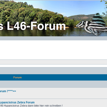
Forum
rum !****>>
Hypancistrus Zebra Forum
6 Hypancistrus Zebra dann bitte hier rein schreiben !