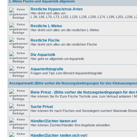
L-Welse Fische und Aquaristik allgemein
Restliche Hypancistrus-Arten
Hier dreht sich alles um :
L 28, L66, L70, L73, L102, L129, L136, L158, L174, L199, L201, L236, L250, 
Restliche L-Welse
Hier dreht sich alles um die restlichen L-Welse
Restliche Fische
Hier dreht sich alles um die restlichen Fische
Die Aquaristik
Hier geht es allgemein um Aquaristik
Aquarienfotografie
Fragen und Tips zum Bereich Aquarienfotografie
Anzeigenmarkt (Bitte vorher die Nutzungsbedingungen für den Kleinanzeigenm
Biete Privat - (Bitte vorher die Nutzungsbedingungen für den
Hier können Sie Ihr Eure Fische Technik usw. zum Verkauf anbieten ! Ma
Suche Privat
Hier können Ihr nach Fischen und Sonstiegem suchen! Maximale Einstel
Händler/Züchter bieten an!
Hier können Züchter/Händler Ihre Angebote einstellen.
Händler/Züchter stellen sich vor!