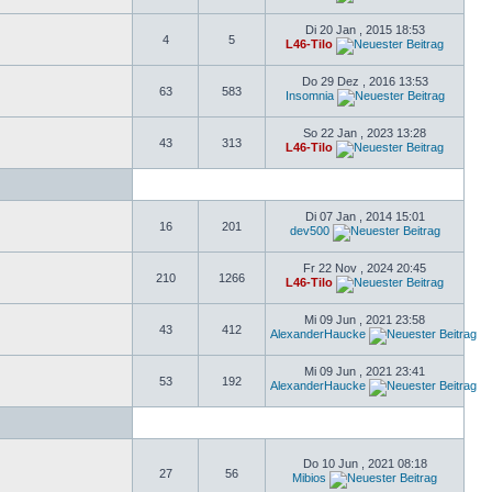
Di 20 Jan , 2015 18:53
4
5
L46-Tilo
Do 29 Dez , 2016 13:53
63
583
Insomnia
So 22 Jan , 2023 13:28
43
313
L46-Tilo
Di 07 Jan , 2014 15:01
16
201
dev500
Fr 22 Nov , 2024 20:45
210
1266
L46-Tilo
Mi 09 Jun , 2021 23:58
43
412
AlexanderHaucke
Mi 09 Jun , 2021 23:41
53
192
AlexanderHaucke
Do 10 Jun , 2021 08:18
27
56
Mibios