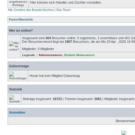
Hier können sich Händler und Züchter vorstellen.
Alle Cookies des Boards löschen
|
Das Team
Foren-Übersicht
Wer ist online?
Insgesamt sind
404
Besucher online: 0 registrierte, 3 unsichtbare und 401 G
Der Besucherrekord liegt bei
1807
Besuchern, die am Mo 20 Apr , 2026 16:58 g
Mitglieder: 0 Mitglieder
Legende ::
Administratoren
,
Globale Moderatoren
Geburtstage
Heute hat kein Mitglied Geburtstag
Statistik
Beiträge insgesamt:
16723
| Themen insgesamt:
2061
| Mitglieder insgesamt
Anmelden
Benutzernam