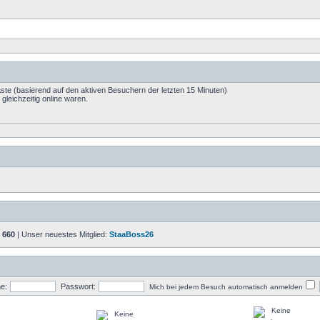
äste (basierend auf den aktiven Besuchern der letzten 15 Minuten)
leichzeitig online waren.
:
660
| Unser neuestes Mitglied:
StaaBoss26
e:
Passwort:
Mich bei jedem Besuch automatisch anmelden