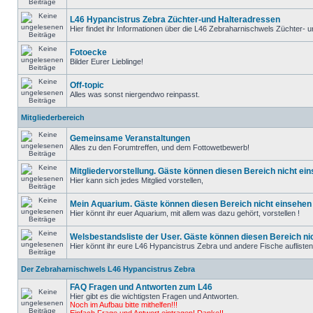
L46 Hypancistrus Zebra Züchter-und Halteradressen
Hier findet ihr Informationen über die L46 Zebraharnischwels Züchter- un
Fotoecke
Bilder Eurer Lieblinge!
Off-topic
Alles was sonst niergendwo reinpasst.
Mitgliederbereich
Gemeinsame Veranstaltungen
Alles zu den Forumtreffen, und dem Fottowetbewerb!
Mitgliedervorstellung. Gäste können diesen Bereich nicht ein
Hier kann sich jedes Mitglied vorstellen,
Mein Aquarium. Gäste können diesen Bereich nicht einsehen 
Hier könnt ihr euer Aquarium, mit allem was dazu gehört, vorstellen !
Welsbestandsliste der User. Gäste können diesen Bereich nic
Hier könnt ihr eure L46 Hypancistrus Zebra und andere Fische auflisten, d
Der Zebraharnischwels L46 Hypancistrus Zebra
FAQ Fragen und Antworten zum L46
Hier gibt es die wichtigsten Fragen und Antworten.
Noch im Aufbau bitte mithelfen!!!