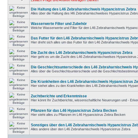
Einfach Frage und Antwort eintragen! Danke!!
Die Haltung des L46 Zebraharnischwels Hypancistrus Zebra
Alles über die Haltung des l46 Zebraharnischwelses Hypancistrus Zebr
Wasserwerte Filter und Zubehör
Welche Wasserwerte und Filter für den L46 Zebraharnischwels Hypanc
Das Futter für den L46 Zebraharnischwels Hypancistrus Zeb
Hier dreht sich alles um das Futter für den L46 Zebraharnischwels Hyp
Die Zucht des L46 Zebraharnischwels Hypancistrus Zebra
Hier geht es um die Zucht des L46 Zebraharnischwelses Hypancistrus
Die Geschlechtsunterschiede des L46 Zebraharnischwels Hy
Alles über die Geschlechtsunterschiede und die Geschlechtsbestimmu
Die Krankheiten des L46 Zebraharnischwels Hypancistrus Z
Hier stehet alles zu den Krankheiten des L46 Zebraharnischwels Hypan
Zuchtberichte und Erkenntnisse
Hier könnt Ihr Zuchtberichte, wissenschaftliche Neuerungen und - Erke
Pflanzen für das L46 Hypancistrus Zebra Becken
Hier steht alles zu Pflanzen im L46 Hypancistrus Zebra Becken
Sonstiges über den L46 Zebraharnischwels Hypancistrus Ze
Alles andere über den L46 Zebraharnischwels Hypancistrus Zebra