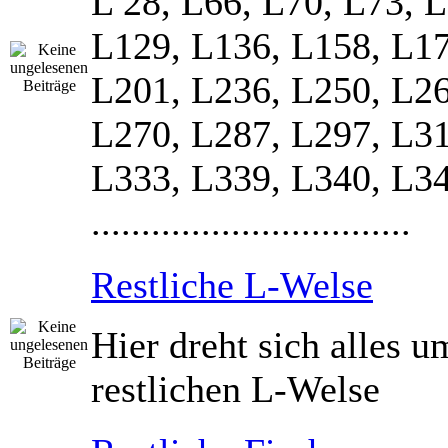
L 28, L66, L70, L73, 
L129, L136, L158, L17
L201, L236, L250, L26
L270, L287, L297, L31
L333, L339, L340, L3
................................
Restliche L-Welse
Hier dreht sich alles u
restlichen L-Welse