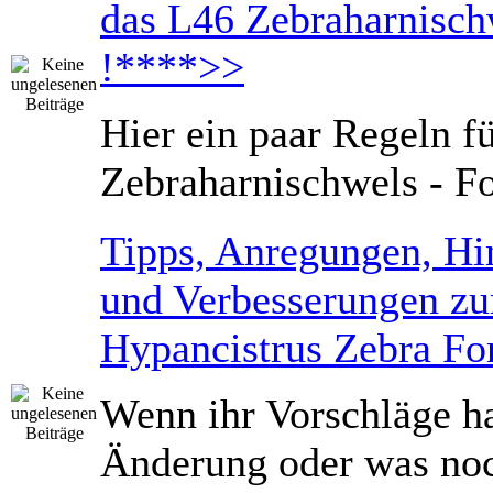
das L46 Zebraharnisc
!****>>
Hier ein paar Regeln f
Zebraharnischwels - F
Tipps, Anregungen, Hi
und Verbesserungen z
Hypancistrus Zebra F
Wenn ihr Vorschläge ha
Änderung oder was noc