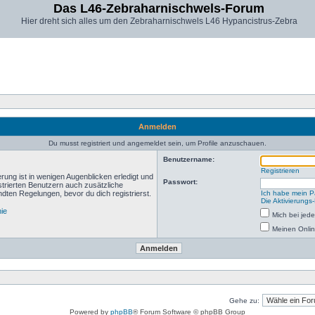
Das L46-Zebraharnischwels-Forum
Hier dreht sich alles um den Zebraharnischwels L46 Hypancistrus-Zebra
Anmelden
Du musst registriert und angemeldet sein, um Profile anzuschauen.
Benutzername:
Registrieren
rung ist in wenigen Augenblicken erledigt und
Passwort:
istrierten Benutzern auch zusätzliche
ten Regelungen, bevor du dich registrierst.
Ich habe mein P
Die Aktivierungs
nie
Mich bei je
Meinen Onlin
Gehe zu:
Powered by
phpBB
® Forum Software © phpBB Group