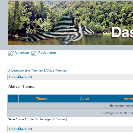
Anmelden
Registrieren
Unbeantwortete Themen
|
Aktive Themen
Foren-Übersicht
Aktive Themen
Themen
Autor
Antw
Es wurden kein
Beiträge der letzten Z
Seite
1
von
1
[ Die Suche ergab 0 Treffer ]
Foren-Übersicht