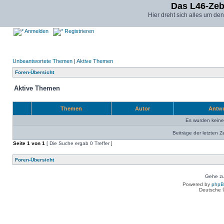
Das L46-Ze
Hier dreht sich alles um d
Anmelden
Registrieren
Unbeantwortete Themen
|
Aktive Themen
Foren-Übersicht
Aktive Themen
Themen
Autor
Antw
Es wurden kein
Beiträge der letzten Z
Seite
1
von
1
[ Die Suche ergab 0 Treffer ]
Foren-Übersicht
Gehe zu
Powered by
php
Deutsche 