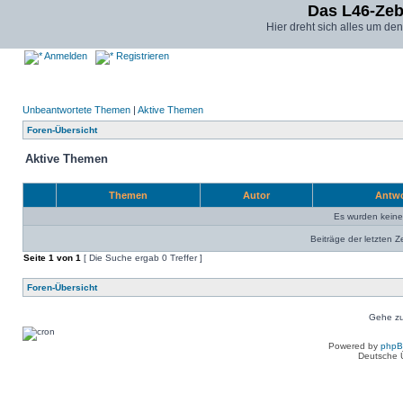
Das L46-Ze
Hier dreht sich alles um d
Anmelden
Registrieren
Unbeantwortete Themen
|
Aktive Themen
Foren-Übersicht
Aktive Themen
Themen
Autor
Antw
Es wurden kein
Beiträge der letzten Z
Seite
1
von
1
[ Die Suche ergab 0 Treffer ]
Foren-Übersicht
Gehe zu
Powered by
php
Deutsche 