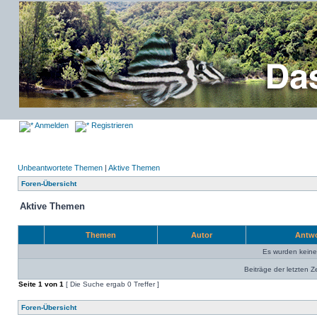
Anmelden
Registrieren
Unbeantwortete Themen
|
Aktive Themen
Foren-Übersicht
Aktive Themen
Themen
Autor
Antw
Es wurden kein
Beiträge der letzten Z
Seite
1
von
1
[ Die Suche ergab 0 Treffer ]
Foren-Übersicht