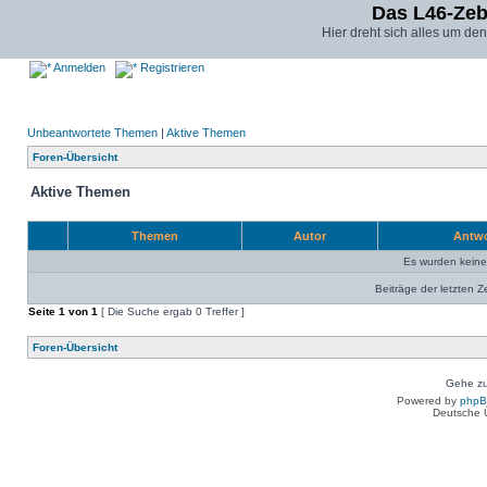
Das L46-Ze
Hier dreht sich alles um d
Anmelden
Registrieren
Unbeantwortete Themen
|
Aktive Themen
Foren-Übersicht
Aktive Themen
Themen
Autor
Antw
Es wurden kein
Beiträge der letzten Z
Seite
1
von
1
[ Die Suche ergab 0 Treffer ]
Foren-Übersicht
Gehe zu
Powered by
php
Deutsche 