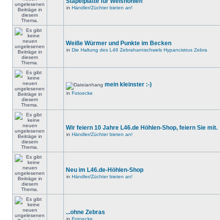
Stapelplatte für Welshöhlen
in
Händler/Züchter bieten an!
Weiße Würmer und Punkte im Becken
in
Die Haltung des L46 Zebraharnischwels Hypancistrus Zebra
mein kleinster :-)
in
Fotoecke
Wir feiern 10 Jahre L46.de Höhlen-Shop, feiern Sie mit.
in
Händler/Züchter bieten an!
Neu im L46.de-Höhlen-Shop
in
Händler/Züchter bieten an!
...ohne Zebras
in
Fotoecke