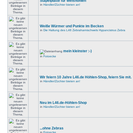
Stapelplatte für Welshöhlen
in
Händler/Züchter bieten an!
Weiße Würmer und Punkte im Becken
in
Die Haltung des L46 Zebraharnischwels Hypancistrus Zebra
mein kleinster :-)
in
Fotoecke
Wir feiern 10 Jahre L46.de Höhlen-Shop, feiern Sie mit.
in
Händler/Züchter bieten an!
Neu im L46.de-Höhlen-Shop
in
Händler/Züchter bieten an!
...ohne Zebras
in
Fotoecke