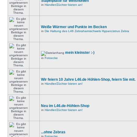
Stapelplatte für Welshöhlen
in
Händler/Züchter bieten an!
Weiße Würmer und Punkte im Becken
in
Die Haltung des L46 Zebraharnischwels Hypancistrus Zebra
mein kleinster :-)
in
Fotoecke
Wir feiern 10 Jahre L46.de Höhlen-Shop, feiern Sie mit.
in
Händler/Züchter bieten an!
Neu im L46.de-Höhlen-Shop
in
Händler/Züchter bieten an!
...ohne Zebras
in
Fotoecke