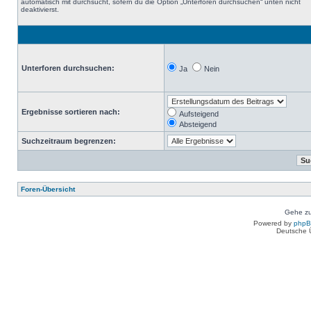
automatisch mit durchsucht, sofern du die Option „Unterforen durchsuchen“ unten nicht
deaktivierst.
Unterforen durchsuchen:
Ja
Nein
Ergebnisse sortieren nach:
Aufsteigend
Absteigend
Suchzeitraum begrenzen:
Foren-Übersicht
Gehe zu
Powered by
php
Deutsche 