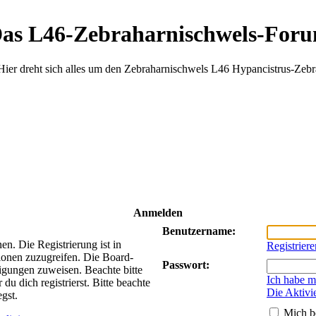
as L46-Zebraharnischwels-For
Hier dreht sich alles um den Zebraharnischwels L46 Hypancistrus-Zebr
Anmelden
Benutzername:
n. Die Registrierung ist in
Registriere
ionen zuzugreifen. Die Board-
Passwort:
tigungen zuweisen. Beachte bitte
Ich habe m
 dich registrierst. Bitte beachte
Die Aktivi
gst.
Mich b