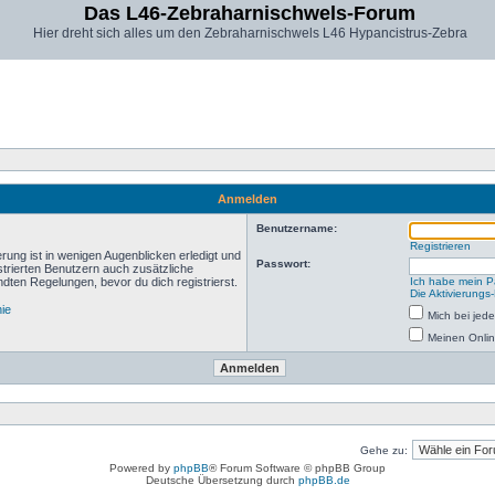
Das L46-Zebraharnischwels-Forum
Hier dreht sich alles um den Zebraharnischwels L46 Hypancistrus-Zebra
Anmelden
Benutzername:
Registrieren
rung ist in wenigen Augenblicken erledigt und
Passwort:
istrierten Benutzern auch zusätzliche
ten Regelungen, bevor du dich registrierst.
Ich habe mein P
Die Aktivierungs
nie
Mich bei je
Meinen Onlin
Gehe zu:
Powered by
phpBB
® Forum Software © phpBB Group
Deutsche Übersetzung durch
phpBB.de