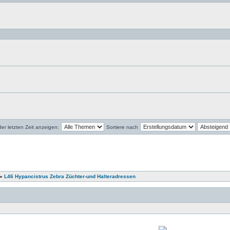
r letzten Zeit anzeigen:
Sortiere nach
»
L46 Hypancistrus Zebra Züchter-und Halteradressen