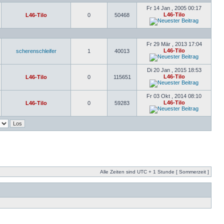
Fr 14 Jan , 2005 00:17
L46-Tilo
L46-Tilo
0
50468
Fr 29 Mär , 2013 17:04
L46-Tilo
scherenschleifer
1
40013
Di 20 Jan , 2015 18:53
L46-Tilo
L46-Tilo
0
115651
Fr 03 Okt , 2014 08:10
L46-Tilo
L46-Tilo
0
59283
Alle Zeiten sind UTC + 1 Stunde [ Sommerzeit ]