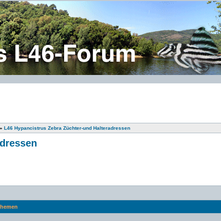
»
L46 Hypancistrus Zebra Züchter-und Halteradressen
adressen
hemen