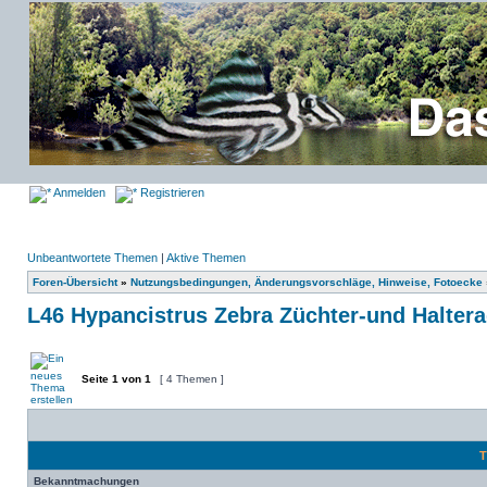
Anmelden
Registrieren
Unbeantwortete Themen
|
Aktive Themen
Foren-Übersicht
»
Nutzungsbedingungen, Änderungsvorschläge, Hinweise, Fotoecke
L46 Hypancistrus Zebra Züchter-und Halter
Seite
1
von
1
[ 4 Themen ]
T
Bekanntmachungen