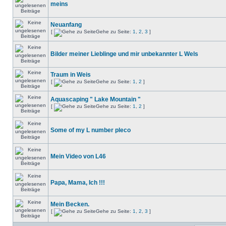
meins
Neuanfang
[
Gehe zu Seite:
1
,
2
,
3
]
Bilder meiner Lieblinge und mir unbekannter L Wels
Traum in Weis
[
Gehe zu Seite:
1
,
2
]
Aquascaping " Lake Mountain "
[
Gehe zu Seite:
1
,
2
]
Some of my L number pleco
Mein Video von L46
Papa, Mama, Ich !!!
Mein Becken.
[
Gehe zu Seite:
1
,
2
,
3
]