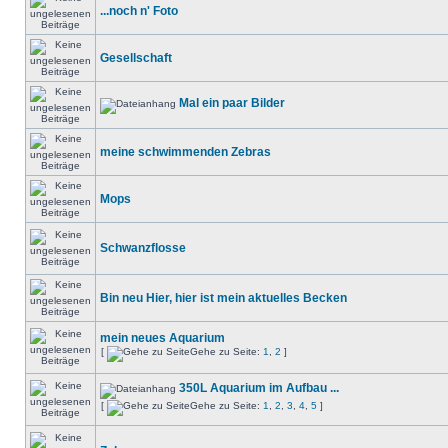
...noch n' Foto
Gesellschaft
Mal ein paar Bilder
meine schwimmenden Zebras
Mops
Schwanzflosse
Bin neu Hier, hier ist mein aktuelles Becken
mein neues Aquarium
[
Gehe zu Seite:
1
,
2
]
350L Aquarium im Aufbau ...
[
Gehe zu Seite:
1
,
2
,
3
,
4
,
5
]