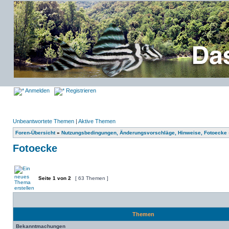
Anmelden
Registrieren
Unbeantwortete Themen
|
Aktive Themen
Foren-Übersicht
»
Nutzungsbedingungen, Änderungsvorschläge, Hinweise, Fotoecke
Fotoecke
Seite
1
von
2
[ 63 Themen ]
Themen
Bekanntmachungen