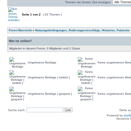
Themen der letzten Zeit anzeigen:
Seite
1
von
2
[ 63 Themen ]
Foren-Übersicht
»
Nutzungsbedingungen, Änderungsvorschläge, Hinweise, Fotoecke
Wer ist online?
Mitglieder in diesem Forum: 0 Mitglieder und 2 Gäste
Ungelesene Beiträge
Keine ungelesenen Beit
Ungelesene Beiträge [ beliebt ]
Keine ungelesenen Beiträ
Ungelesene Beiträge [ gesperrt ]
Keine ungelesenen Beitr
Suche nach:
Gehe zu
Powered by
php
Deutsche 