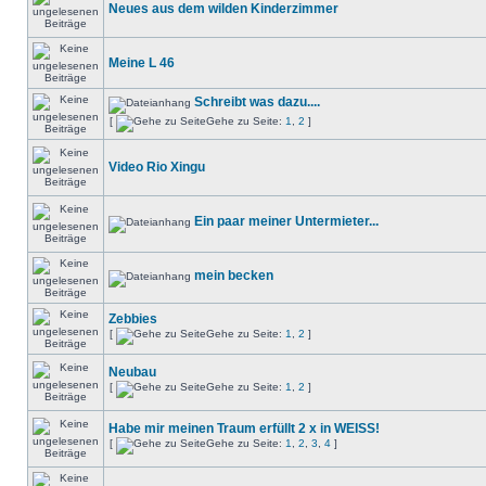
Neues aus dem wilden Kinderzimmer
Meine L 46
Schreibt was dazu....
[
Gehe zu Seite:
1
,
2
]
Video Rio Xingu
Ein paar meiner Untermieter...
mein becken
Zebbies
[
Gehe zu Seite:
1
,
2
]
Neubau
[
Gehe zu Seite:
1
,
2
]
Habe mir meinen Traum erfüllt 2 x in WEISS!
[
Gehe zu Seite:
1
,
2
,
3
,
4
]