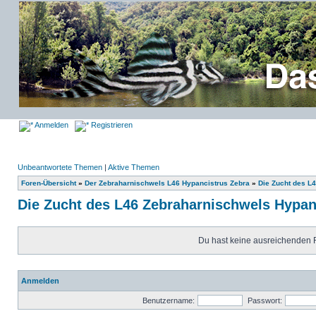
Anmelden
Registrieren
Unbeantwortete Themen
|
Aktive Themen
Foren-Übersicht
»
Der Zebraharnischwels L46 Hypancistrus Zebra
»
Die Zucht des L
Die Zucht des L46 Zebraharnischwels Hypan
Du hast keine ausreichenden 
Anmelden
Benutzername:
Passwort: