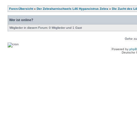
Foren-Übersicht
»
Der Zebraharnischwels L46 Hypancistrus Zebra
»
Die Zucht des L
Wer ist online?
Mitglieder in diesem Forum: 0 Mitglieder und 1 Gast
Gehe zu
Powered by
php
Deutsche 