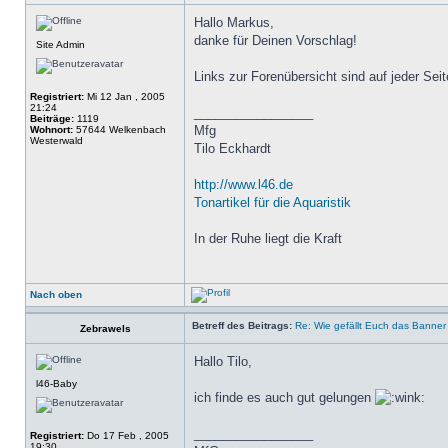
Hallo Markus,
danke für Deinen Vorschlag!
Site Admin
Links zur Forenübersicht sind auf jeder Se
Registriert:
Mi 12 Jan , 2005
21:24
_________________
Beiträge:
1119
Mfg
Wohnort:
57644 Welkenbach
Westerwald
Tilo Eckhardt
http://www.l46.de
Tonartikel für die Aquaristik
In der Ruhe liegt die Kraft
Nach oben
Betreff des Beitrags:
Re: Wie gefällt Euch das Banne
Zebrawels
Hallo Tilo,
l46-Baby
ich finde es auch gut gelungen
_________________
Registriert:
Do 17 Feb , 2005
19:30