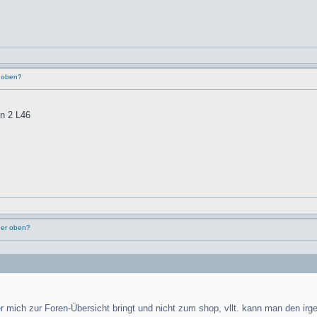
r oben?
en 2 L46
ner oben?
 mich zur Foren-Übersicht bringt und nicht zum shop, vllt. kann man den irg