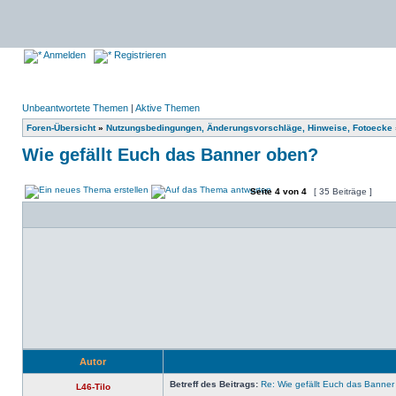
Anmelden
Registrieren
Unbeantwortete Themen
|
Aktive Themen
Foren-Übersicht
»
Nutzungsbedingungen, Änderungsvorschläge, Hinweise, Fotoecke
Wie gefällt Euch das Banner oben?
Seite
4
von
4
[ 35 Beiträge ]
Autor
Betreff des Beitrags:
Re: Wie gefällt Euch das Banne
L46-Tilo