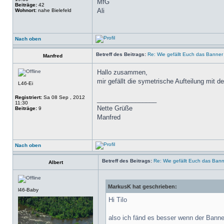
MfG
Beiträge:
42
Ali
Wohnort:
nahe Bielefeld
Nach oben
Betreff des Beitrags:
Re: Wie gefällt Euch das Banne
Manfred
Hallo zusammen,
mir gefällt die symetrische Aufteilung mit d
L46-Ei
Registriert:
Sa 08 Sep , 2012
_________________
11:30
Nette Grüße
Beiträge:
9
Manfred
Nach oben
Betreff des Beitrags:
Re: Wie gefällt Euch das Ban
Albert
MarkusK hat geschrieben:
l46-Baby
Hi Tilo
also ich fänd es besser wenn der Banner