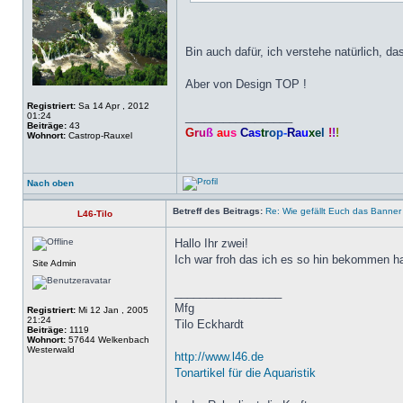
Bin auch dafür, ich verstehe natürlich, da
Aber von Design TOP !
Registriert:
Sa 14 Apr , 2012
_________________
01:24
Beiträge:
43
G
r
u
ß
a
u
s
C
a
s
t
r
o
p
-
R
a
u
x
e
l
!
!
!
Wohnort:
Castrop-Rauxel
Nach oben
Betreff des Beitrags:
Re: Wie gefällt Euch das Banne
L46-Tilo
Hallo Ihr zwei!
Ich war froh das ich es so hin bekommen h
Site Admin
_________________
Mfg
Registriert:
Mi 12 Jan , 2005
21:24
Tilo Eckhardt
Beiträge:
1119
Wohnort:
57644 Welkenbach
Westerwald
http://www.l46.de
Tonartikel für die Aquaristik