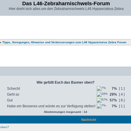
Das L46-Zebraharnischwels-Forum
Hier dreht sich alles um den Zebraharnischwels L46 Hypancistrus-Zebra
»
Tipps, Anregungen, Hinweise und Verbesserungen zum L46 Hypancistrus Zebra Forum
Wie gefällt Euch das Banner oben?
Schecht
7%
[ 1 ]
Geht so
29%
[ 4 ]
Gut
57%
[ 8 ]
Habe ein Besseres und würde es zur Verfügung stellen!
7%
[ 1 ]
Abstimmungen insgesamt : 14
Nachricht
r oben?