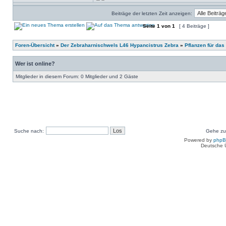
Beiträge der letzten Zeit anzeigen:
Seite
1
von
1
[ 4 Beiträge ]
Foren-Übersicht
»
Der Zebraharnischwels L46 Hypancistrus Zebra
»
Pflanzen für da
Wer ist online?
Mitglieder in diesem Forum: 0 Mitglieder und 2 Gäste
Suche nach:
Gehe zu
Powered by
php
Deutsche 