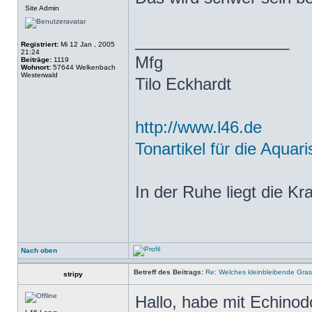
Site Admin
_________________
Registriert:
Mi 12 Jan , 2005
21:24
Mfg
Beiträge:
1119
Wohnort:
57644 Welkenbach
Westerwald
Tilo Eckhardt
http://www.l46.de
Tonartikel für die Aquari
In der Ruhe liegt die Kra
Nach oben
Betreff des Beitrags:
Re: Welches kleinbleibende Gras
stripy
Hallo, habe mit Echinod