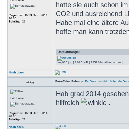
L46-Larve
hatte sie auch schon i
CO2 und ausreichend Li
Registriert:
Di 23 Dez , 2014
20:06
Habe mal eine ältere Au
Beiträge:
21
hoffe man kann trotzde
Dateianhänge:
img005.jpg [ 216.5 KiB | 135948-mal betrachtet ]
Nach oben
Betreff des Beitrags:
Re: Welches kleinbleibende Gras
stripy
Hab grad 2014 gesehe
L46-Larve
hilfreich
.
Registriert:
Di 23 Dez , 2014
20:06
Beiträge:
21
Nach oben