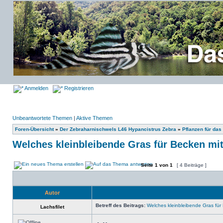
Anmelden
Registrieren
Unbeantwortete Themen
|
Aktive Themen
Foren-Übersicht
»
Der Zebraharnischwels L46 Hypancistrus Zebra
»
Pflanzen für da
Welches kleinbleibende Gras für Becken mi
Seite
1
von
1
[ 4 Beiträge ]
Autor
Betreff des Beitrags:
Welches kleinbleibende Gras für
Lachsfilet