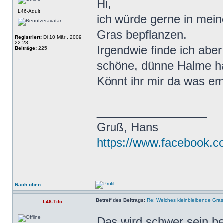
Hi,
L46-Adult
ich würde gerne in mei
Gras bepflanzen.
Registriert:
Di 10 Mär , 2009
22:28
Irgendwie finde ich aber
Beiträge:
225
schöne, dünne Halme ha
Könnt ihr mir da was e
_________________
Gruß, Hans
https://www.facebook.
Nach oben
Betreff des Beitrags:
Re: Welches kleinbleibende Gras
L46-Tilo
Das wird schwer sein bei