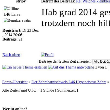
stripy
Betreff des Beitrags:
Re: Welches kleinble
Hab grad 2014 g
L46-Larve
trotzdem noch hil
Registriert:
Di 23 Dez
, 2014 20:06
Beiträge:
21
Nach oben
Beiträge der letzten Zeit anzeigen:
Seite
1
von
1
[
Foren-Übersicht
»
Der Zebraharnischwels L46 Hypancistrus Zebra
Alle Zeiten sind UTC + 1 Stunde [ Sommerzeit ]
Wer ist online?