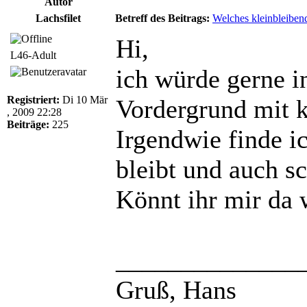
Autor
Lachsfilet
Betreff des Beitrags:
Welches kleinbleiben
Hi,
L46-Adult
ich würde gerne 
Registriert:
Di 10 Mär
Vordergrund mit 
, 2009 22:28
Beiträge:
225
Irgendwie finde i
bleibt und auch s
Könnt ihr mir da
______________
Gruß, Hans