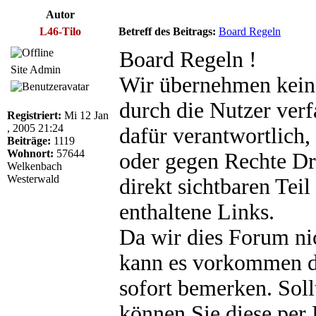
Autor
L46-Tilo
Betreff des Beitrags:
Board Regeln
Board Regeln !
Site Admin
Wir übernehmen keine
durch die Nutzer verfa
Registriert:
Mi 12 Jan
, 2005 21:24
dafür verantwortlich,
Beiträge:
1119
Wohnort:
57644
oder gegen Rechte Dri
Welkenbach
Westerwald
direkt sichtbaren Tei
enthaltene Links.
Da wir dies Forum n
kann es vorkommen da
sofort bemerken. Soll
können Sie diese per 