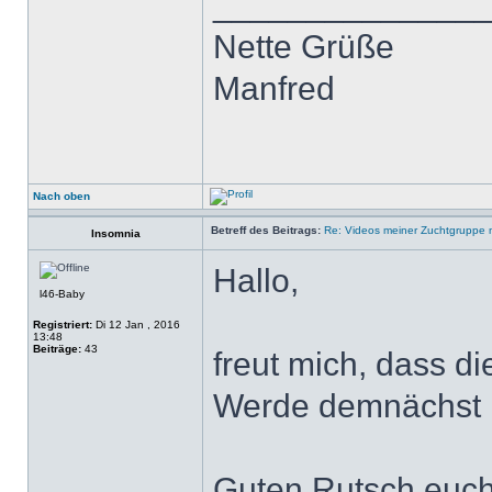
______________
Nette Grüße
Manfred
Nach oben
Betreff des Beitrags:
Re: Videos meiner Zuchtgruppe m
Insomnia
Hallo,
l46-Baby
Registriert:
Di 12 Jan , 2016
13:48
Beiträge:
43
freut mich, dass di
Werde demnächst 
Guten Rutsch euch