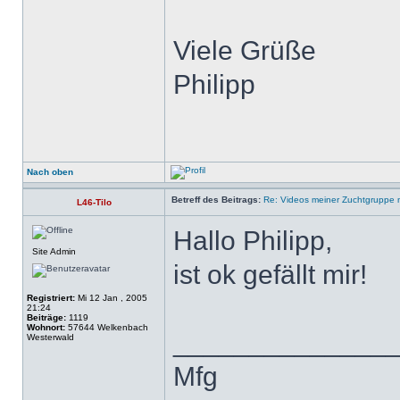
Viele Grüße
Philipp
Nach oben
Betreff des Beitrags:
Re: Videos meiner Zuchtgruppe m
L46-Tilo
Hallo Philipp,
Site Admin
ist ok gefällt mir!
Registriert:
Mi 12 Jan , 2005
21:24
Beiträge:
1119
Wohnort:
57644 Welkenbach
______________
Westerwald
Mfg