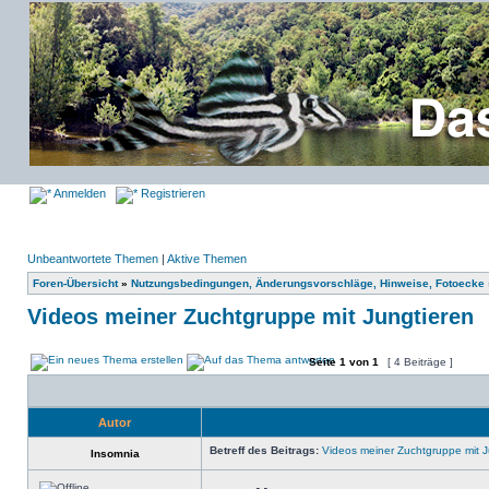
Anmelden
Registrieren
Unbeantwortete Themen
|
Aktive Themen
Foren-Übersicht
»
Nutzungsbedingungen, Änderungsvorschläge, Hinweise, Fotoecke
Videos meiner Zuchtgruppe mit Jungtieren
Seite
1
von
1
[ 4 Beiträge ]
Autor
Betreff des Beitrags:
Videos meiner Zuchtgruppe mit J
Insomnia