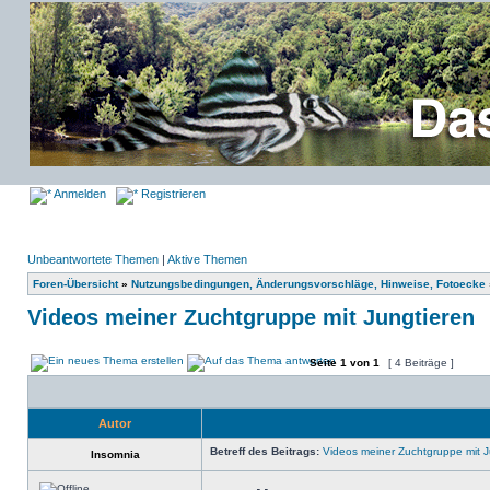
Anmelden
Registrieren
Unbeantwortete Themen
|
Aktive Themen
Foren-Übersicht
»
Nutzungsbedingungen, Änderungsvorschläge, Hinweise, Fotoecke
Videos meiner Zuchtgruppe mit Jungtieren
Seite
1
von
1
[ 4 Beiträge ]
Autor
Betreff des Beitrags:
Videos meiner Zuchtgruppe mit J
Insomnia