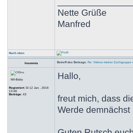
______________
Nette Grüße
Manfred
Nach oben
Betreff des Beitrags:
Re: Videos meiner Zuchtgruppe m
Insomnia
Hallo,
l46-Baby
Registriert:
Di 12 Jan , 2016
13:48
Beiträge:
43
freut mich, dass di
Werde demnächst 
Guten Rutsch euch