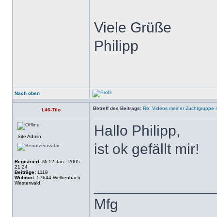
Viele Grüße
Philipp
Nach oben
Betreff des Beitrags:
Re: Videos meiner Zuchtgruppe m
L46-Tilo
Hallo Philipp,
Site Admin
ist ok gefällt mir!
Registriert:
Mi 12 Jan , 2005
21:24
Beiträge:
1119
Wohnort:
57644 Welkenbach
______________
Westerwald
Mfg