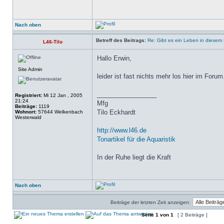
Nach oben
Betreff des Beitrags:
Re: Gibt es ein Leben in diesem
L46-Tilo
Hallo Erwin,
Site Admin
leider ist fast nichts mehr los hier im Forum
_________________
Registriert:
Mi 12 Jan , 2005
21:24
Mfg
Beiträge:
1119
Tilo Eckhardt
Wohnort:
57644 Welkenbach
Westerwald
http://www.l46.de
Tonartikel für die Aquaristik
In der Ruhe liegt die Kraft
Nach oben
Beiträge der letzten Zeit anzeigen:
Seite
1
von
1
[ 2 Beiträge ]