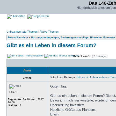
Das L46-Ze
Hier dreht sich alles um d
Anmelden
Registrieren
Unbeantwortete Themen
|
Aktive Themen
Foren-Übersicht
»
Nutzungsbedingungen, Änderungsvorschläge, Hinweise, Fotoecke
Gibt es ein Leben in diesem Forum?
Seite
1
von
1
[ 2 Beiträge ]
Autor
Betreff des Beitrags:
Gibt es ein Leben in diesem Fo
Erwin8
Guten Tag,
L46-Ei
Gibt es ein Leben in diesem Forum? Die letz
Registriert:
Sa 18 Nov , 2017
Bevor ich mich hier vorstelle, würde ich ger
14:06
Übersetzung investiert.
Beiträge:
1
Herzliche Grüße aus Flandern,
Erwin