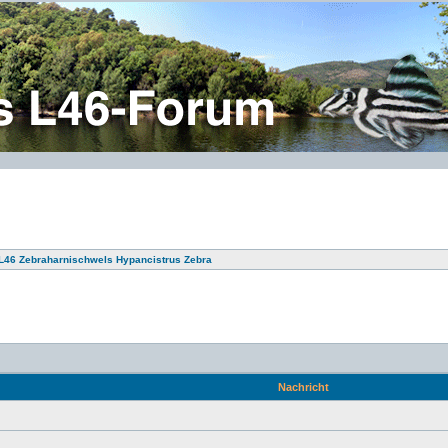
 L46 Zebraharnischwels Hypancistrus Zebra
Nachricht