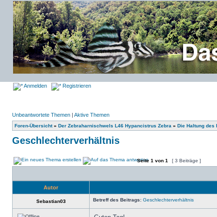
Anmelden
Registrieren
Unbeantwortete Themen
|
Aktive Themen
Foren-Übersicht
»
Der Zebraharnischwels L46 Hypancistrus Zebra
»
Die Haltung des
Geschlechterverhältnis
Seite
1
von
1
[ 3 Beiträge ]
Autor
Betreff des Beitrags:
Geschlechterverhältnis
Sebastian03