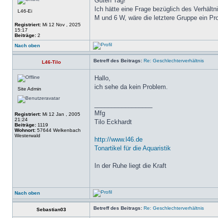
Guten Tag!
Ich hätte eine Frage bezüglich des Verhält
L46-Ei
M und 6 W, wäre die letztere Gruppe ein P
Registriert:
Mi 12 Nov , 2025
15:17
Beiträge:
2
Nach oben
Betreff des Beitrags:
Re: Geschlechterverhältnis
L46-Tilo
Hallo,
ich sehe da kein Problem.
Site Admin
_________________
Mfg
Registriert:
Mi 12 Jan , 2005
21:24
Tilo Eckhardt
Beiträge:
1119
Wohnort:
57644 Welkenbach
Westerwald
http://www.l46.de
Tonartikel für die Aquaristik
In der Ruhe liegt die Kraft
Nach oben
Betreff des Beitrags:
Re: Geschlechterverhältnis
Sebastian03