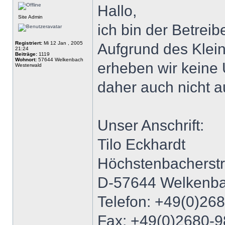
Hallo,
Site Admin
ich bin der Betrei
Registriert:
Mi 12 Jan , 2005
Aufgrund des Klei
21:24
Beiträge:
1119
Wohnort:
57644 Welkenbach
erheben wir keine
Westerwald
daher auch nicht a
Unser Anschrift:
Tilo Eckhardt
Höchstenbacherst
D-57644 Welkenb
Telefon: +49(0)26
Fax: +49(0)2680-