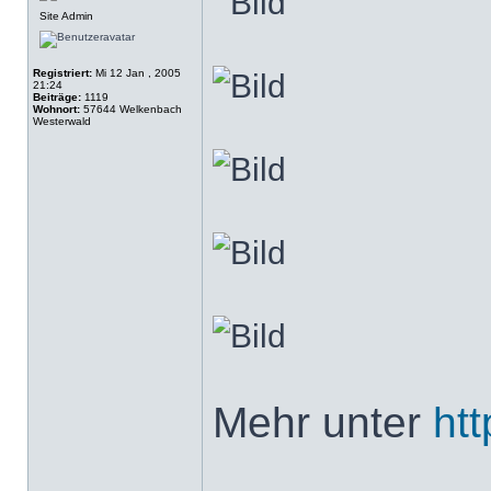
Site Admin
Registriert:
Mi 12 Jan , 2005
21:24
Beiträge:
1119
Wohnort:
57644 Welkenbach
Westerwald
Mehr unter
ht