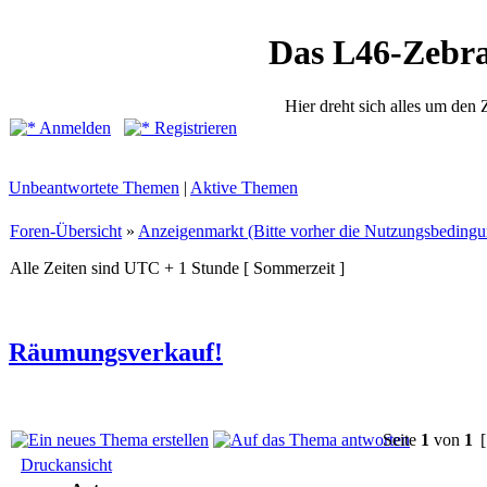
Das L46-Zebr
Hier dreht sich alles um den
Anmelden
Registrieren
Unbeantwortete Themen
|
Aktive Themen
Foren-Übersicht
»
Anzeigenmarkt (Bitte vorher die Nutzungsbedingu
Alle Zeiten sind UTC + 1 Stunde [ Sommerzeit ]
Räumungsverkauf!
Seite
1
von
1
[
Druckansicht