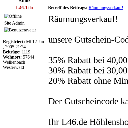
Autor
L46-Tilo
Betreff des Beitrags:
Räumungsverkauf!
Räumungsverkauf!
Site Admin
unsere Gutschein-Cod
Registriert:
Mi 12 Jan
, 2005 21:24
Beiträge:
1119
Wohnort:
57644
35% Rabatt bei 40,0
Welkenbach
Westerwald
30% Rabatt bei 30,0
20% Rabatt ohne Min
Der Gutscheincode k
Ihr L46.de Höhlensh