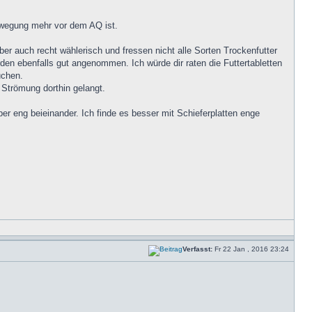
Bewegung mehr vor dem AQ ist.
er auch recht wählerisch und fressen nicht alle Sorten Trockenfutter
den ebenfalls gut angenommen. Ich würde dir raten die Futtertabletten
uchen.
e Strömung dorthin gelangt.
er eng beieinander. Ich finde es besser mit Schieferplatten enge
Verfasst:
Fr 22 Jan , 2016 23:24