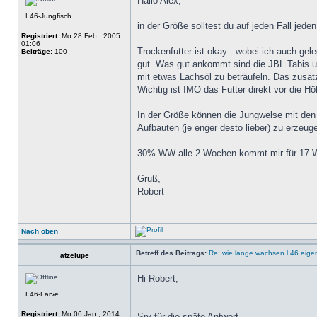
Hallo Alex,
L46-Jungfisch
in der Größe solltest du auf jeden Fall je
Registriert:
Mo 28 Feb , 2005
01:06
Trockenfutter ist okay - wobei ich auch gel
Beiträge:
100
gut. Was gut ankommt sind die JBL Tabis un
mit etwas Lachsöl zu beträufeln. Das zusät
Wichtig ist IMO das Futter direkt vor die H
In der Größe können die Jungwelse mit den H
Aufbauten (je enger desto lieber) zu erzeu
30% WW alle 2 Wochen kommt mir für 17 Wel
Gruß,
Robert
Nach oben
Betreff des Beitrags:
Re: wie lange wachsen l 46 eigen
atzelupe
Hi Robert,
L46-Larve
Registriert:
Mo 06 Jan , 2014
Sry für die späte Antwort.