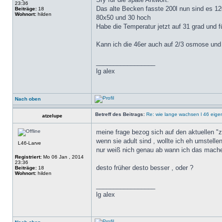
23:36
Das alte Becken fasste 200l nun sind es 12
Beiträge:
18
Wohnort:
hilden
80x50 und 30 hoch
Habe die Temperatur jetzt auf 31 grad und f
Kann ich die 46er auch auf 2/3 osmose und 
_________________
lg alex
Nach oben
Betreff des Beitrags:
Re: wie lange wachsen l 46 eigen
atzelupe
meine frage bezog sich auf den aktuellen "
wenn sie adult sind , wollte ich eh umstelle
L46-Larve
nur weiß nich genau ab wann ich das mache
Registriert:
Mo 06 Jan , 2014
23:36
desto früher desto besser , oder ?
Beiträge:
18
Wohnort:
hilden
_________________
lg alex