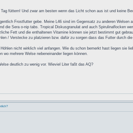
den Tag füttern! Und zwar am besten wenn das Licht schon aus ist und keine 
egentlich Frostfutter gebe. Meine L46 sind im Gegensatz zu anderen Welsen ab
d die Sera o-nip tabs. Tropical Diskusgranulat and auch Spirulinaflocken wer
zliche Fett und die enthaltenen Vitamine können sie jetzt bestimmt gut gebra
öhlen / Verstecke zu platzieren bzw. dafür zu sorgen dass das Futter durch di
öhlen nicht wirklich viel anfangen. Wie du schon bemerkt hast liegen sie lieb
gen wo mehrere Welse nebeneinander liegen können.
se deutlich zu wenig vor. Wieviel Liter faßt das AQ?
tlich?