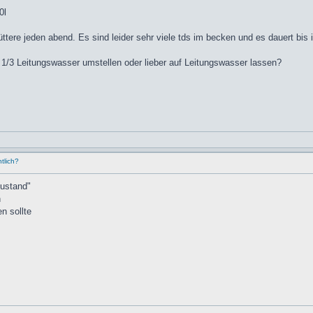
0l
üttere jeden abend. Es sind leider sehr viele tds im becken und es dauert bi
1/3 Leitungswasser umstellen oder lieber auf Leitungswasser lassen?
tlich?
zustand"
n
n sollte