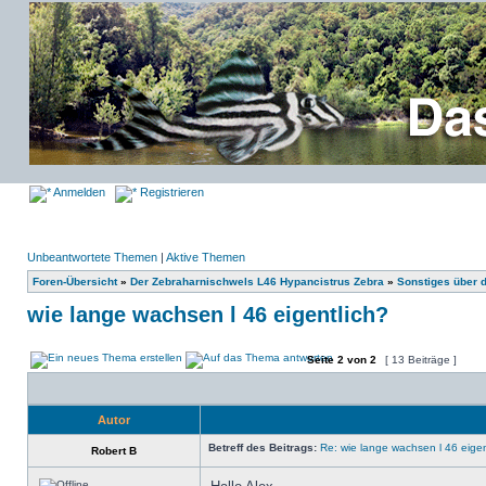
Anmelden
Registrieren
Unbeantwortete Themen
|
Aktive Themen
Foren-Übersicht
»
Der Zebraharnischwels L46 Hypancistrus Zebra
»
Sonstiges über 
wie lange wachsen l 46 eigentlich?
Seite
2
von
2
[ 13 Beiträge ]
Autor
Betreff des Beitrags:
Re: wie lange wachsen l 46 eigen
Robert B