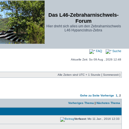
Das L46-Zebraharnischwels-
Forum
Hier dreht sich alles um den Zebraharnischwels
L46 Hypancistrus-Zebra
FAQ
Suche
Aktuelle Zeit: So 09 Aug , 2026 12:48
Alle Zeiten sind UTC + 1 Stunde [ Sommerzeit ]
Gehe zu Seite
Vorherige
1
,
2
Vorheriges Thema
|
Nächstes Thema
Verfasst:
Mo 11 Jan , 2016 12:33