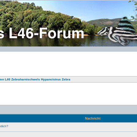
den L46 Zebraharnischwels Hypancistrus Zebra
Nachricht
tlich?